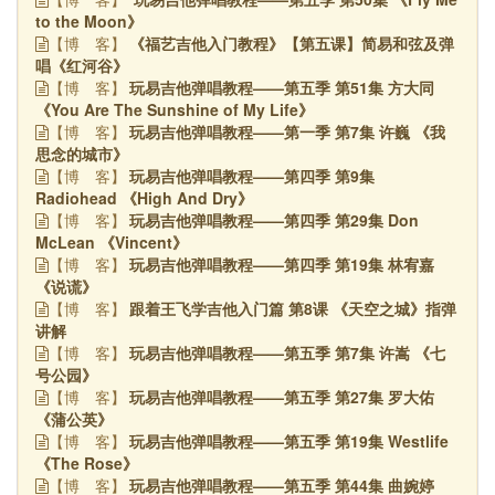
to the Moon》
《福艺吉他入门教程》【第五课】简易和弦及弹
【博
客】
唱《红河谷》
玩易吉他弹唱教程——第五季 第51集 方大同
【博
客】
《You Are The Sunshine of My Life》
玩易吉他弹唱教程——第一季 第7集 许巍 《我
【博
客】
思念的城市》
玩易吉他弹唱教程——第四季 第9集
【博
客】
Radiohead 《High And Dry》
玩易吉他弹唱教程——第四季 第29集 Don
【博
客】
McLean 《Vincent》
玩易吉他弹唱教程——第四季 第19集 林宥嘉
【博
客】
《说谎》
跟着王飞学吉他入门篇 第8课 《天空之城》指弹
【博
客】
讲解
玩易吉他弹唱教程——第五季 第7集 许嵩 《七
【博
客】
号公园》
玩易吉他弹唱教程——第五季 第27集 罗大佑
【博
客】
《蒲公英》
玩易吉他弹唱教程——第五季 第19集 Westlife
【博
客】
《The Rose》
玩易吉他弹唱教程——第五季 第44集 曲婉婷
【博
客】