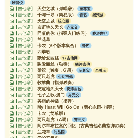
唯音悦
天空之城（弹唱谱）
至尊宝
【吉他谱】
千与千寻（简易版）
音艺
摇滚猫
【吉他谱】
天空之城
弦心距
【吉他谱】
友谊地久天长
齐元义
【吉他谱】
同桌的你（指弹入门练习）
晓涛吉他
【吉他谱】
兰花草
【吉他谱】
卡农（6个版本集合）
音艺
【吉他谱】
四季歌
【吉他谱】
献给爱丽丝
17吉他网
【吉他谱】
致爱丽丝（独奏）
晓涛吉他
【吉他谱】
梁祝（独奏，G调）
至尊宝
至尊宝
【吉他谱】
两只老虎
心动吉他
【吉他谱】
牧羊曲（指弹独奏）
【吉他谱】
友谊地久天长
晓涛吉他
【吉他谱】
七子之歌-澳门
齐元义
【吉他谱】
美丽的神话（指弹）
【吉他谱】
My Heart Will Go On（我心永恒- 指弹）
【吉他谱】
卡农（简单版）
【吉他谱】
两只老虎（A调）
齐元义
【吉他谱】
阿尔罕布拉宫的回忆（古典吉他名曲指弹独奏）
【吉他谱】
兰花草
刘丛国
【吉他谱】
爱的罗曼史
【吉他谱】