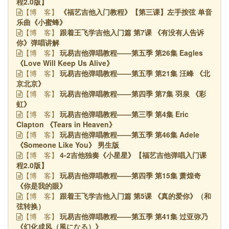
程2.0版】
《福艺吉他入门教程》【第三课】左手按弦 单音
【博
客】
乐曲《小蜜蜂》
跟着王飞学吉他入门篇 第7课 《有没有人告诉
【博
客】
你》弹唱讲解
玩易吉他弹唱教程——第五季 第26集 Eagles
【博
客】
《Love Will Keep Us Alive》
玩易吉他弹唱教程——第五季 第21集 汪峰 《北
【博
客】
京北京》
玩易吉他弹唱教程——第四季 第7集 羽泉 《彩
【博
客】
虹》
玩易吉他弹唱教程——第三季 第4集 Eric
【博
客】
Clapton 《Tears in Heaven》
玩易吉他弹唱教程——第五季 第46集 Adele
【博
客】
《Someone Like You》 男生版
4-2吉他独奏《小星星》【福艺吉他弹唱入门课
【博
客】
程2.0版】
玩易吉他弹唱教程——第四季 第15集 萧煌奇
【博
客】
《你是我的眼》
跟着王飞学吉他入门篇 第5课 《真的爱你》（和
【博
客】
弦转换）
玩易吉他弹唱教程——第五季 第41集 过亚弥乃
【博
客】
《幻化成风（風になる）》