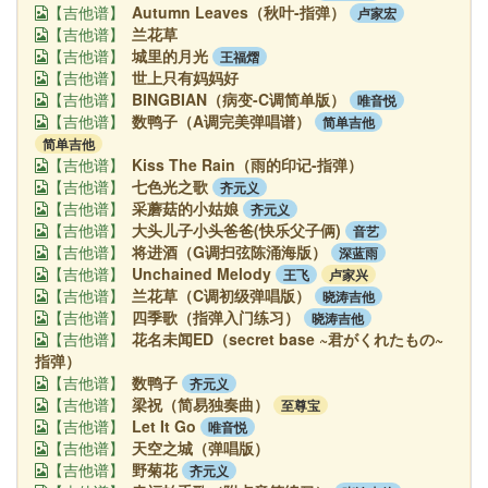
Autumn Leaves（秋叶-指弹）
卢家宏
【吉他谱】
兰花草
【吉他谱】
城里的月光
王福熠
【吉他谱】
世上只有妈妈好
【吉他谱】
BINGBIAN（病变-C调简单版）
唯音悦
【吉他谱】
数鸭子（A调完美弹唱谱）
简单吉他
【吉他谱】
简单吉他
Kiss The Rain（雨的印记-指弹）
【吉他谱】
七色光之歌
齐元义
【吉他谱】
采蘑菇的小姑娘
齐元义
【吉他谱】
大头儿子小头爸爸(快乐父子俩)
音艺
【吉他谱】
将进酒（G调扫弦陈涌海版）
深蓝雨
【吉他谱】
Unchained Melody
王飞
卢家兴
【吉他谱】
兰花草（C调初级弹唱版）
晓涛吉他
【吉他谱】
四季歌（指弹入门练习）
晓涛吉他
【吉他谱】
花名未闻ED（secret base ~君がくれたもの~
【吉他谱】
指弹）
数鸭子
齐元义
【吉他谱】
梁祝（简易独奏曲）
至尊宝
【吉他谱】
Let It Go
唯音悦
【吉他谱】
天空之城（弹唱版）
【吉他谱】
野菊花
齐元义
【吉他谱】