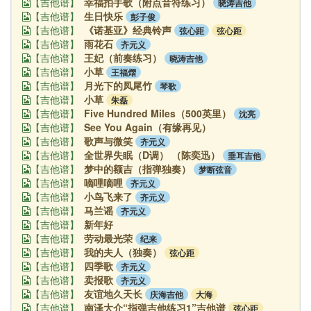
幸福拍手歌（附点音符练习）
晓涛吉他
【吉他谱】
生日快乐
彭子俊
【吉他谱】
《诺基亚》经典铃声
弦心距
弦心距
【吉他谱】
雨花石
齐元义
【吉他谱】
王妃（前奏练习）
晓涛吉他
【吉他谱】
小草
王福熠
【吉他谱】
月光下的凤尾竹
琴歌
【吉他谱】
小草
朱磊
【吉他谱】
Five Hundred Miles（500英里）
沈亮
【吉他谱】
See You Again（有缘再见）
【吉他谱】
歌声与微笑
齐元义
【吉他谱】
全世界失眠（D调） （陈奕迅）
垂耳吉他
【吉他谱】
梦中的额吉（指弹独奏）
梦断弦音
【吉他谱】
嘀哩嘀哩
齐元义
【吉他谱】
小鸟飞来了
齐元义
【吉他谱】
马兰谣
齐元义
【吉他谱】
新年好
【吉他谱】
劳动最光荣
纪来
【吉他谱】
我的夫人（独奏）
弦心距
【吉他谱】
四季歌
齐元义
【吉他谱】
卖报歌
齐元义
【吉他谱】
友谊地久天长
庆海吉他
大海
【吉他谱】
南泽大介“指弹吉他练习1”吉他谱
弦心距
【吉他谱】