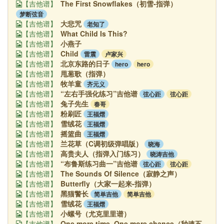
The First Snowflakes（初雪-指弹）
【吉他谱】
梦断弦音
大悲咒
老知了
【吉他谱】
What Child Is This?
【吉他谱】
小燕子
【吉他谱】
Child
雷震
卢家兴
【吉他谱】
北京东路的日子
hero
hero
【吉他谱】
甩葱歌（指弹）
【吉他谱】
牧羊童
齐元义
【吉他谱】
“左右手强化练习”吉他谱
弦心距
弦心距
【吉他谱】
兔子先生
春哥
【吉他谱】
粉刷匠
王福熠
【吉他谱】
雪绒花
王福熠
【吉他谱】
摇篮曲
王福熠
【吉他谱】
兰花草（C调初级弹唱版）
晓海
【吉他谱】
高贵夫人（指弹入门练习）
晓涛吉他
【吉他谱】
“布鲁斯练习曲一”吉他谱
弦心距
弦心距
【吉他谱】
The Sounds Of Silence（寂静之声）
【吉他谱】
Butterfly（大家一起来-指弹）
【吉他谱】
黑猫警长
简单吉他
简单吉他
【吉他谱】
雪绒花
王福熠
【吉他谱】
小螺号（尤克里里谱）
【吉他谱】
One more time, One more chance（秒速五
【吉他谱】