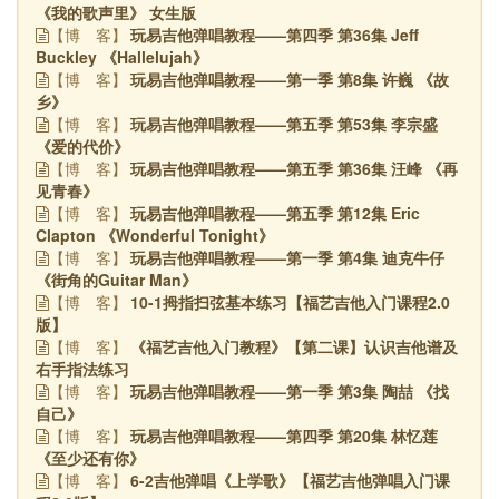
《我的歌声里》 女生版
玩易吉他弹唱教程——第四季 第36集 Jeff
【博
客】
Buckley 《Hallelujah》
玩易吉他弹唱教程——第一季 第8集 许巍 《故
【博
客】
乡》
玩易吉他弹唱教程——第五季 第53集 李宗盛
【博
客】
《爱的代价》
玩易吉他弹唱教程——第五季 第36集 汪峰 《再
【博
客】
见青春》
玩易吉他弹唱教程——第五季 第12集 Eric
【博
客】
Clapton 《Wonderful Tonight》
玩易吉他弹唱教程——第一季 第4集 迪克牛仔
【博
客】
《街角的Guitar Man》
10-1拇指扫弦基本练习【福艺吉他入门课程2.0
【博
客】
版】
《福艺吉他入门教程》【第二课】认识吉他谱及
【博
客】
右手指法练习
玩易吉他弹唱教程——第一季 第3集 陶喆 《找
【博
客】
自己》
玩易吉他弹唱教程——第四季 第20集 林忆莲
【博
客】
《至少还有你》
6-2吉他弹唱《上学歌》【福艺吉他弹唱入门课
【博
客】