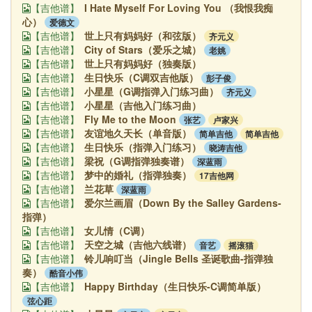
I Hate Myself For Loving You （我恨我痴
【吉他谱】
心）
爱德文
世上只有妈妈好（和弦版）
齐元义
【吉他谱】
City of Stars（爱乐之城）
老姚
【吉他谱】
世上只有妈妈好（独奏版）
【吉他谱】
生日快乐（C调双吉他版）
彭子俊
【吉他谱】
小星星（G调指弹入门练习曲）
齐元义
【吉他谱】
小星星（吉他入门练习曲）
【吉他谱】
Fly Me to the Moon
张艺
卢家兴
【吉他谱】
友谊地久天长（单音版）
简单吉他
简单吉他
【吉他谱】
生日快乐（指弹入门练习）
晓涛吉他
【吉他谱】
梁祝（G调指弹独奏谱）
深蓝雨
【吉他谱】
梦中的婚礼（指弹独奏）
17吉他网
【吉他谱】
兰花草
深蓝雨
【吉他谱】
爱尔兰画眉（Down By the Salley Gardens-
【吉他谱】
指弹）
女儿情（C调）
【吉他谱】
天空之城（吉他六线谱）
音艺
摇滚猫
【吉他谱】
铃儿响叮当（Jingle Bells 圣诞歌曲-指弹独
【吉他谱】
奏）
酷音小伟
Happy Birthday（生日快乐-C调简单版）
【吉他谱】
弦心距