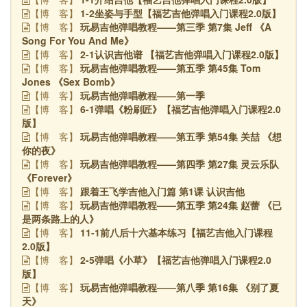
1-2坐姿与手型【福艺吉他弹唱入门课程2.0版】
【博
客】
玩易吉他弹唱教程——第三季 第7集 Jeff 《A
【博
客】
Song For You And Me》
2-1认识吉他谱 【福艺吉他弹唱入门课程2.0版】
【博
客】
玩易吉他弹唱教程——第五季 第45集 Tom
【博
客】
Jones 《Sex Bomb》
玩易吉他弹唱教程——第一季
【博
客】
6-1弹唱《粉刷匠》【福艺吉他弹唱入门课程2.0
【博
客】
版】
玩易吉他弹唱教程——第五季 第54集 关喆 《想
【博
客】
你的夜》
玩易吉他弹唱教程——第四季 第27集 灵云乐队
【博
客】
《Forever》
跟着王飞学吉他入门篇 第1课 认识吉他
【博
客】
玩易吉他弹唱教程——第五季 第24集 赵蕾 《已
【博
客】
是两条路上的人》
11-1前八后十六基本练习【福艺吉他入门课程
【博
客】
2.0版】
2-5弹唱《小草》【福艺吉他弹唱入门课程2.0
【博
客】
版】
玩易吉他弹唱教程——第八季 第16集 《别了夏
【博
客】
天》