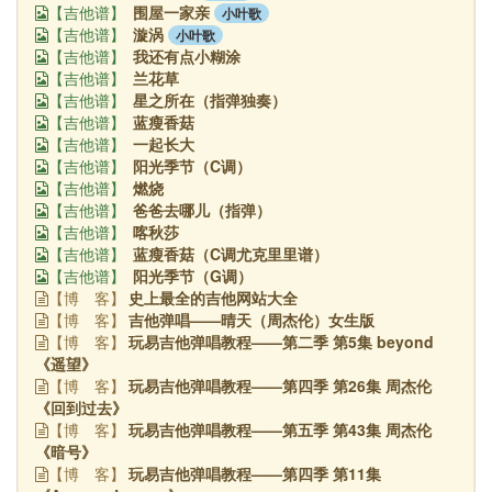
围屋一家亲
小叶歌
【吉他谱】
漩涡
小叶歌
【吉他谱】
我还有点小糊涂
【吉他谱】
兰花草
【吉他谱】
星之所在（指弹独奏）
【吉他谱】
蓝瘦香菇
【吉他谱】
一起长大
【吉他谱】
阳光季节（C调）
【吉他谱】
燃烧
【吉他谱】
爸爸去哪儿（指弹）
【吉他谱】
喀秋莎
【吉他谱】
蓝瘦香菇（C调尤克里里谱）
【吉他谱】
阳光季节（G调）
【吉他谱】
史上最全的吉他网站大全
【博
客】
吉他弹唱——晴天（周杰伦）女生版
【博
客】
玩易吉他弹唱教程——第二季 第5集 beyond
【博
客】
《遥望》
玩易吉他弹唱教程——第四季 第26集 周杰伦
【博
客】
《回到过去》
玩易吉他弹唱教程——第五季 第43集 周杰伦
【博
客】
《暗号》
玩易吉他弹唱教程——第四季 第11集
【博
客】