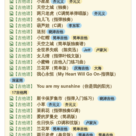
小星星
齐元义
齐元义
【吉他谱】
天空之城（独奏）
【吉他谱】
两只老虎（C调简单弹唱版）
齐元义
【吉他谱】
虫儿飞（指弹独奏）
【吉他谱】
葫芦娃（C调）
李东军
【吉他谱】
送别
晓涛吉他
【吉他谱】
小红帽
简单吉他
简单吉他
【吉他谱】
天空之城（简单版独奏谱）
【吉他谱】
全世界失眠 （陈奕迅）
Jeff
卢家兴
【吉他谱】
女儿情（指弹叶锐文版）
【吉他谱】
小蜜蜂（吉他入门练习曲）
【吉他谱】
兰花草（简单版）
庆海吉他
大海
【吉他谱】
我心永恒（My Heart Will Go On-指弹版）
【吉他谱】
深蓝雨
You are my sunshine（你是我的阳光）
【吉他谱】
17吉他网
斯卡保罗集市（指弹入门练习）
晓涛吉他
【吉他谱】
小草
齐元义
齐元义
【吉他谱】
茉莉花（指弹独奏G调）
【吉他谱】
爱的罗曼史（简易版）
【吉他谱】
生日快乐（D调和弦版）
卢家兴
【吉他谱】
兰花草
简单吉他
简单吉他
【吉他谱】
两只老虎（单音版）
简单吉他
简单吉他
【吉他谱】