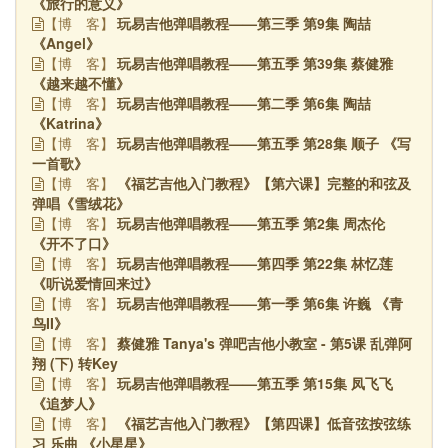
《旅行的意义》
玩易吉他弹唱教程——第三季 第9集 陶喆
【博
客】
《Angel》
玩易吉他弹唱教程——第五季 第39集 蔡健雅
【博
客】
《越来越不懂》
玩易吉他弹唱教程——第二季 第6集 陶喆
【博
客】
《Katrina》
玩易吉他弹唱教程——第五季 第28集 顺子 《写
【博
客】
一首歌》
《福艺吉他入门教程》【第六课】完整的和弦及
【博
客】
弹唱《雪绒花》
玩易吉他弹唱教程——第五季 第2集 周杰伦
【博
客】
《开不了口》
玩易吉他弹唱教程——第四季 第22集 林忆莲
【博
客】
《听说爱情回来过》
玩易吉他弹唱教程——第一季 第6集 许巍 《青
【博
客】
鸟II》
蔡健雅 Tanya's 弹吧吉他小教室 - 第5课 乱弹阿
【博
客】
翔 (下) 转Key
玩易吉他弹唱教程——第五季 第15集 凤飞飞
【博
客】
《追梦人》
《福艺吉他入门教程》【第四课】低音弦按弦练
【博
客】
习 乐曲 《小星星》