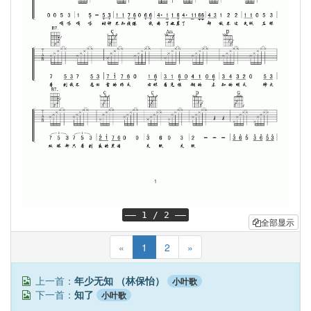
—— 1 / 2 ——
全部显示
«
1
2
»
上一首：
年少无知 （林保怡）
小叶歌
下一首：
知了
小叶歌