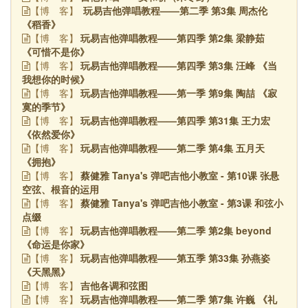
玩易吉他弹唱教程——第二季 第3集 周杰伦
【博
客】
《稻香》
玩易吉他弹唱教程——第四季 第2集 梁静茹
【博
客】
《可惜不是你》
玩易吉他弹唱教程——第四季 第3集 汪峰 《当
【博
客】
我想你的时候》
玩易吉他弹唱教程——第一季 第9集 陶喆 《寂
【博
客】
寞的季节》
玩易吉他弹唱教程——第四季 第31集 王力宏
【博
客】
《依然爱你》
玩易吉他弹唱教程——第二季 第4集 五月天
【博
客】
《拥抱》
蔡健雅 Tanya's 弹吧吉他小教室 - 第10课 张悬
【博
客】
空弦、根音的运用
蔡健雅 Tanya's 弹吧吉他小教室 - 第3课 和弦小
【博
客】
点缀
玩易吉他弹唱教程——第二季 第2集 beyond
【博
客】
《命运是你家》
玩易吉他弹唱教程——第五季 第33集 孙燕姿
【博
客】
《天黑黑》
吉他各调和弦图
【博
客】
玩易吉他弹唱教程——第二季 第7集 许巍 《礼
【博
客】