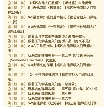
《福艺吉他入门教程》【课外篇】吉他调音
【博
客】
5-1吉他弹唱《摇篮曲》【福艺吉他弹唱入门课
【博
客】
程2.0版】
9-1琶音和扫弦的基本技巧【福艺吉他入门课程
【博
客】
2.0版】
9-2吉他弹唱《一帘幽梦》【福艺吉他弹唱入门
【博
客】
课程2.0版】
跟着王飞学吉他中级篇 第5课 右手技巧
【博
客】
跟着王飞学吉他入门篇 第6课 《好久不见》
【博
客】
2-3右手常用指法【福艺吉他弹唱入门课程2.0
【博
客】
版】
玩易吉他弹唱教程——第五季 第40集 Adele
【博
客】
《Someone Like You》 女生版
5-3变调夹的作用【福艺吉他弹唱入门课程2.0
【博
客】
版】
12-1小指的基础练习【福艺吉他入门课程2.0
【博
客】
版】
跟着王飞学吉他入门篇（总目录）
【博
客】
玩易吉他弹唱教程——第五季 第16集 《Child》
【博
客】
玩易吉他弹唱教程——第七季
【博
客】
玩易吉他弹唱教程——第六季
【博
客】
5-2吉他弹唱《红河谷》【福艺吉他弹唱入门课
【博
客】