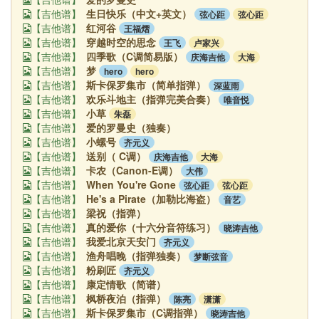
生日快乐（中文+英文）
弦心距
弦心距
【吉他谱】
红河谷
王福熠
【吉他谱】
穿越时空的思念
王飞
卢家兴
【吉他谱】
四季歌（C调简易版）
庆海吉他
大海
【吉他谱】
梦
hero
hero
【吉他谱】
斯卡保罗集市（简单指弹）
深蓝雨
【吉他谱】
欢乐斗地主（指弹完美合奏）
唯音悦
【吉他谱】
小草
朱磊
【吉他谱】
爱的罗曼史（独奏）
【吉他谱】
小螺号
齐元义
【吉他谱】
送别（ C调）
庆海吉他
大海
【吉他谱】
卡农（Canon-E调）
大伟
【吉他谱】
When You're Gone
弦心距
弦心距
【吉他谱】
He's a Pirate（加勒比海盗）
音艺
【吉他谱】
梁祝（指弹）
【吉他谱】
真的爱你（十六分音符练习）
晓涛吉他
【吉他谱】
我爱北京天安门
齐元义
【吉他谱】
渔舟唱晚（指弹独奏）
梦断弦音
【吉他谱】
粉刷匠
齐元义
【吉他谱】
康定情歌（简谱）
【吉他谱】
枫桥夜泊（指弹）
陈亮
潇潇
【吉他谱】
斯卡保罗集市（C调指弹）
晓涛吉他
【吉他谱】