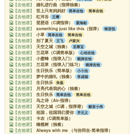
婚礼进行曲（指弹独奏）
【吉他谱】
世上只有妈妈好
简单吉他
简单吉他
【吉他谱】
红河谷
王鹰
【吉他谱】
琵琶语（C调指弹）
梁海彬
【吉他谱】
something just like this（指弹）
唯音悦
【吉他谱】
小草
简单吉他
简单吉他
【吉他谱】
别了夏天
王飞
卢家兴
【吉他谱】
天空之城（独奏）
至尊宝
【吉他谱】
兰花草（C调简单版）
心动吉他
【吉他谱】
小蜜蜂（指弹入门）
晓涛吉他
【吉他谱】
兰花草（指弹入门练习）
晓涛吉他
【吉他谱】
生日快乐（简单版）
小小虫
【吉他谱】
梦中的婚礼（独奏）
李成福
【吉他谱】
生日快乐
朱磊
【吉他谱】
月亮代表我的心（独奏）
【吉他谱】
生日快乐
简单吉他
简单吉他
【吉他谱】
鸟之诗（Air-指弹）
【吉他谱】
天空之城（C调，指弹谱）
酷音小伟
【吉他谱】
祖国，祖国我们爱你
齐元义
【吉他谱】
卡农（C调简单版）
【吉他谱】
橄榄树（独奏）
【吉他谱】
Always with me （与你同在-简单指弹）
【吉他谱】