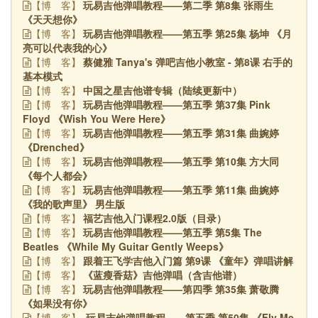
玩易吉他弹唱教程——第二季 第8集 张雨生
【博
客】
《天天想你》
玩易吉他弹唱教程——第五季 第25集 杨坤 《月
【博
客】
亮可以代表我的心》
蔡健雅 Tanya's 弹吧吉他小教室 - 第8课 右手的
【博
客】
基本模式
中国之星吉他谱专辑（陆续更新中）
【博
客】
玩易吉他弹唱教程——第五季 第37集 Pink
【博
客】
Floyd 《Wish You Were Here》
玩易吉他弹唱教程——第五季 第31集 曲婉婷
【博
客】
《Drenched》
玩易吉他弹唱教程——第五季 第10集 方大同
【博
客】
《每个人都会》
玩易吉他弹唱教程——第五季 第11集 曲婉婷
【博
客】
《我的歌声里》 男生版
福艺吉他入门课程2.0版（目录）
【博
客】
玩易吉他弹唱教程——第五季 第5集 The
【博
客】
Beatles 《While My Guitar Gently Weeps》
跟着王飞学吉他入门篇 第9课 《童年》弹唱讲解
【博
客】
《蓝瘦香菇》吉他弹唱（含吉他谱）
【博
客】
玩易吉他弹唱教程——第四季 第35集 萧敬腾
【博
客】
《如果没有你》
玩易吉他弹唱教程——第五季 第50集 《Fly Me
【博
客】