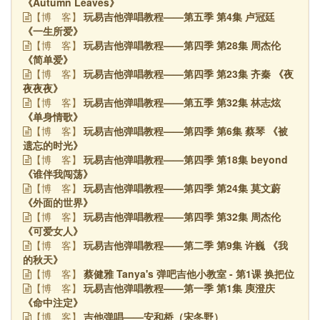
《Autumn Leaves》
玩易吉他弹唱教程——第五季 第4集 卢冠廷
【博
客】
《一生所爱》
玩易吉他弹唱教程——第四季 第28集 周杰伦
【博
客】
《简单爱》
玩易吉他弹唱教程——第四季 第23集 齐秦 《夜
【博
客】
夜夜夜》
玩易吉他弹唱教程——第五季 第32集 林志炫
【博
客】
《单身情歌》
玩易吉他弹唱教程——第四季 第6集 蔡琴 《被
【博
客】
遗忘的时光》
玩易吉他弹唱教程——第四季 第18集 beyond
【博
客】
《谁伴我闯荡》
玩易吉他弹唱教程——第四季 第24集 莫文蔚
【博
客】
《外面的世界》
玩易吉他弹唱教程——第四季 第32集 周杰伦
【博
客】
《可爱女人》
玩易吉他弹唱教程——第二季 第9集 许巍 《我
【博
客】
的秋天》
蔡健雅 Tanya's 弹吧吉他小教室 - 第1课 换把位
【博
客】
玩易吉他弹唱教程——第一季 第1集 庾澄庆
【博
客】
《命中注定》
吉他弹唱——安和桥（宋冬野）
【博
客】