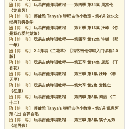
玩易吉他弹唱教程——第四季 第34集 周杰伦
【博
客】
《龙卷风》
蔡健雅 Tanya's 弹吧吉他小教室 - 第4课 达尔文
【博
客】
经典前奏教学
玩易吉他弹唱教程——第五季 第13集 汪峰 《你
【博
客】
是我心爱的姑娘》
玩易吉他弹唱教程——第四季 第12集 许巍 《那
【博
客】
一年》
2-4弹唱《兰花草》【福艺吉他弹唱入门课程2.0
【博
客】
版】
玩易吉他弹唱教程——第五季 第14集 唐磊 《丁
【博
客】
香花》
玩易吉他弹唱教程——第三季 第1集 汪峰 《春
【博
客】
天里》
玩易吉他弹唱教程——第六季 第2集 袁惟仁
【博
客】
《征服》
玩易吉他弹唱教程——第四季 第8集 陶喆 《二
【博
客】
十二》
蔡健雅 Tanya's 弹吧吉他小教室 - 第5课 乱弹阿
【博
客】
翔 (上) 自弹自唱
玩易吉他弹唱教程——第三季 第3集 筷子兄弟
【博
客】
《老男孩》