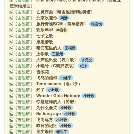
厘米结尾曲）
亡灵序曲（电吉他指弹独奏谱）
【吉他谱】
北京欢迎你
阿潘
【吉他谱】
旅行青蛙BGM（简单指弹）
唯音悦
【吉他谱】
欢乐年华
半音符
【吉他谱】
七子之歌
【吉他谱】
康定情歌
【吉他谱】
咱们屯里的人
王福熠
【吉他谱】
上学歌
王福熠
【吉他谱】
大声说出爱（表白歌）
齐元义
【吉他谱】
小螺号（C调扫弦版）
纪来
【吉他谱】
雪绒花
【吉他谱】
飞鸟的信仰
白健平
【吉他谱】
Tenniscoats（雨パラ）
【吉他谱】
知了
小叶歌
【吉他谱】
Wonder Girls Nobody
小叶歌
【吉他谱】
你是这样的人（简谱）
【吉他谱】
为什么会哭
小叶歌
【吉他谱】
So long ago
小叶歌
【吉他谱】
飞向远方
小叶歌
【吉他谱】
昨日的记忆
小叶歌
【吉他谱】
见丈母娘
老知了
【吉他谱】