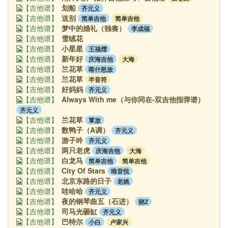
划船
齐元义
【吉他谱】
送别
简单吉他
简单吉他
【吉他谱】
梦中的婚礼（独奏）
李成福
【吉他谱】
雪绒花
【吉他谱】
小星星
王福熠
【吉他谱】
新年好
庆海吉他
大海
【吉他谱】
兰花草
喀什怒放
【吉他谱】
兰花草
半音符
【吉他谱】
好妈妈
齐元义
【吉他谱】
Always With me（与你同在-双吉他指弹谱）
【吉他谱】
齐元义
兰花草
覃放
【吉他谱】
数鸭子（A调）
齐元义
【吉他谱】
游子吟
齐元义
【吉他谱】
两只老虎
庆海吉他
大海
【吉他谱】
白龙马
简单吉他
简单吉他
【吉他谱】
City Of Stars
唯音悦
【吉他谱】
北京东路的日子
老姚
【吉他谱】
哇哈哈
齐元义
【吉他谱】
夜的钢琴曲五（石进）
哓Z
【吉他谱】
司马光砸缸
齐元义
【吉他谱】
巴特尔
小白
卢家兴
【吉他谱】