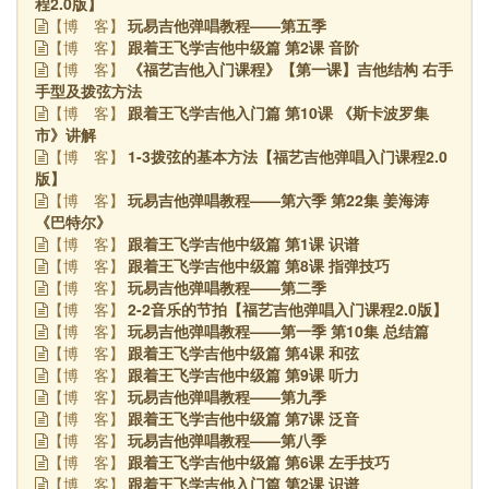
程2.0版】
玩易吉他弹唱教程——第五季
【博
客】
跟着王飞学吉他中级篇 第2课 音阶
【博
客】
《福艺吉他入门课程》【第一课】吉他结构 右手
【博
客】
手型及拨弦方法
跟着王飞学吉他入门篇 第10课 《斯卡波罗集
【博
客】
市》讲解
1-3拨弦的基本方法【福艺吉他弹唱入门课程2.0
【博
客】
版】
玩易吉他弹唱教程——第六季 第22集 姜海涛
【博
客】
《巴特尔》
跟着王飞学吉他中级篇 第1课 识谱
【博
客】
跟着王飞学吉他中级篇 第8课 指弹技巧
【博
客】
玩易吉他弹唱教程——第二季
【博
客】
2-2音乐的节拍【福艺吉他弹唱入门课程2.0版】
【博
客】
玩易吉他弹唱教程——第一季 第10集 总结篇
【博
客】
跟着王飞学吉他中级篇 第4课 和弦
【博
客】
跟着王飞学吉他中级篇 第9课 听力
【博
客】
玩易吉他弹唱教程——第九季
【博
客】
跟着王飞学吉他中级篇 第7课 泛音
【博
客】
玩易吉他弹唱教程——第八季
【博
客】
跟着王飞学吉他中级篇 第6课 左手技巧
【博
客】
跟着王飞学吉他入门篇 第2课 识谱
【博
客】