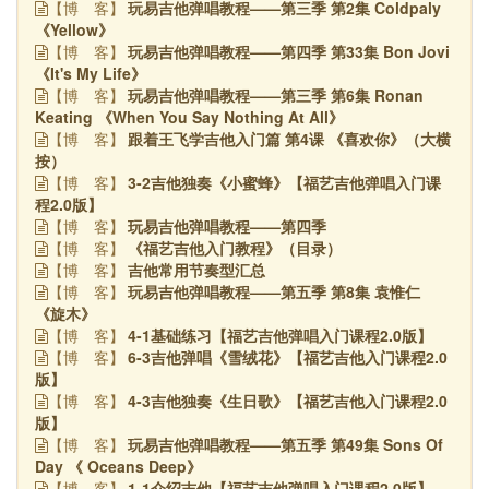
玩易吉他弹唱教程——第三季 第2集 Coldpaly
【博
客】
《Yellow》
玩易吉他弹唱教程——第四季 第33集 Bon Jovi
【博
客】
《It's My Life》
玩易吉他弹唱教程——第三季 第6集 Ronan
【博
客】
Keating 《When You Say Nothing At All》
跟着王飞学吉他入门篇 第4课 《喜欢你》（大横
【博
客】
按）
3-2吉他独奏《小蜜蜂》【福艺吉他弹唱入门课
【博
客】
程2.0版】
玩易吉他弹唱教程——第四季
【博
客】
《福艺吉他入门教程》（目录）
【博
客】
吉他常用节奏型汇总
【博
客】
玩易吉他弹唱教程——第五季 第8集 袁惟仁
【博
客】
《旋木》
4-1基础练习【福艺吉他弹唱入门课程2.0版】
【博
客】
6-3吉他弹唱《雪绒花》【福艺吉他入门课程2.0
【博
客】
版】
4-3吉他独奏《生日歌》【福艺吉他入门课程2.0
【博
客】
版】
玩易吉他弹唱教程——第五季 第49集 Sons Of
【博
客】
Day 《 Oceans Deep》
1-1介绍吉他【福艺吉他弹唱入门课程2.0版】
【博
客】