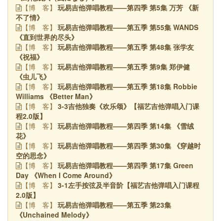
玩易吉他弹唱教程——第四季 第5集 万芳 《新
【博
客】
不了情》
玩易吉他弹唱教程——第五季 第55集 WANDS
【博
客】
《直到世界的尽头》
玩易吉他弹唱教程——第五季 第48集 张学友
【博
客】
《祝福》
玩易吉他弹唱教程——第五季 第9集 郑伊健
【博
客】
《虫儿飞》
玩易吉他弹唱教程——第五季 第18集 Robbie
【博
客】
Williams 《Better Man》
3-3吉他独奏《欢乐颂》【福艺吉他弹唱入门课
【博
客】
程2.0版】
玩易吉他弹唱教程——第四季 第14集 《雪绒
【博
客】
花》
玩易吉他弹唱教程——第四季 第30集 《穿越时
【博
客】
空的思念》
玩易吉他弹唱教程——第四季 第17集 Green
【博
客】
Day 《When I Come Around》
3-1左手按弦及半音阶【福艺吉他弹唱入门课程
【博
客】
2.0版】
玩易吉他弹唱教程——第五季 第23集
【博
客】
《Unchained Melody》