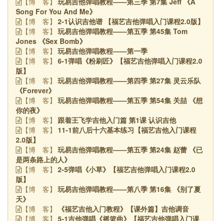
玩易吉他弹唱教程——第三季 第7集 Jeff 《A
【博
客】
Song For You And Me》
2-1认识吉他谱 【福艺吉他弹唱入门课程2.0版】
【博
客】
玩易吉他弹唱教程——第五季 第45集 Tom
【博
客】
Jones 《Sex Bomb》
玩易吉他弹唱教程——第一季
【博
客】
6-1弹唱《粉刷匠》【福艺吉他弹唱入门课程2.0
【博
客】
版】
玩易吉他弹唱教程——第四季 第27集 灵云乐队
【博
客】
《Forever》
玩易吉他弹唱教程——第五季 第54集 关喆 《想
【博
客】
你的夜》
跟着王飞学吉他入门篇 第1课 认识吉他
【博
客】
11-1前八后十六基本练习【福艺吉他入门课程
【博
客】
2.0版】
玩易吉他弹唱教程——第五季 第24集 赵蕾 《已
【博
客】
是两条路上的人》
2-5弹唱《小草》【福艺吉他弹唱入门课程2.0
【博
客】
版】
玩易吉他弹唱教程——第八季 第16集 《别了夏
【博
客】
天》
《福艺吉他入门教程》【课外篇】吉他调音
【博
客】
5-1吉他弹唱《摇篮曲》【福艺吉他弹唱入门课
【博
客】