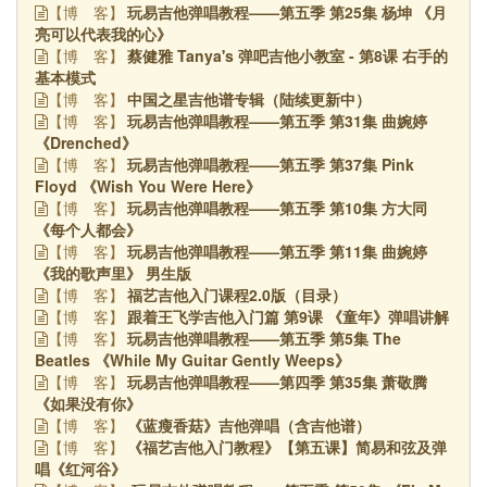
玩易吉他弹唱教程——第五季 第25集 杨坤 《月
【博
客】
亮可以代表我的心》
蔡健雅 Tanya's 弹吧吉他小教室 - 第8课 右手的
【博
客】
基本模式
中国之星吉他谱专辑（陆续更新中）
【博
客】
玩易吉他弹唱教程——第五季 第31集 曲婉婷
【博
客】
《Drenched》
玩易吉他弹唱教程——第五季 第37集 Pink
【博
客】
Floyd 《Wish You Were Here》
玩易吉他弹唱教程——第五季 第10集 方大同
【博
客】
《每个人都会》
玩易吉他弹唱教程——第五季 第11集 曲婉婷
【博
客】
《我的歌声里》 男生版
福艺吉他入门课程2.0版（目录）
【博
客】
跟着王飞学吉他入门篇 第9课 《童年》弹唱讲解
【博
客】
玩易吉他弹唱教程——第五季 第5集 The
【博
客】
Beatles 《While My Guitar Gently Weeps》
玩易吉他弹唱教程——第四季 第35集 萧敬腾
【博
客】
《如果没有你》
《蓝瘦香菇》吉他弹唱（含吉他谱）
【博
客】
《福艺吉他入门教程》【第五课】简易和弦及弹
【博
客】
唱《红河谷》