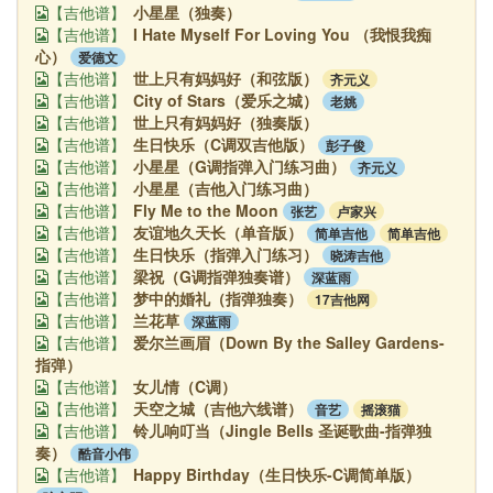
小星星（独奏）
【吉他谱】
I Hate Myself For Loving You （我恨我痴
【吉他谱】
心）
爱德文
世上只有妈妈好（和弦版）
齐元义
【吉他谱】
City of Stars（爱乐之城）
老姚
【吉他谱】
世上只有妈妈好（独奏版）
【吉他谱】
生日快乐（C调双吉他版）
彭子俊
【吉他谱】
小星星（G调指弹入门练习曲）
齐元义
【吉他谱】
小星星（吉他入门练习曲）
【吉他谱】
Fly Me to the Moon
张艺
卢家兴
【吉他谱】
友谊地久天长（单音版）
简单吉他
简单吉他
【吉他谱】
生日快乐（指弹入门练习）
晓涛吉他
【吉他谱】
梁祝（G调指弹独奏谱）
深蓝雨
【吉他谱】
梦中的婚礼（指弹独奏）
17吉他网
【吉他谱】
兰花草
深蓝雨
【吉他谱】
爱尔兰画眉（Down By the Salley Gardens-
【吉他谱】
指弹）
女儿情（C调）
【吉他谱】
天空之城（吉他六线谱）
音艺
摇滚猫
【吉他谱】
铃儿响叮当（Jingle Bells 圣诞歌曲-指弹独
【吉他谱】
奏）
酷音小伟
Happy Birthday（生日快乐-C调简单版）
【吉他谱】