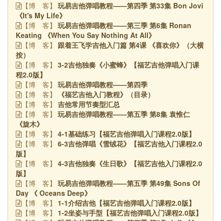
玩易吉他弹唱教程——第四季 第33集 Bon Jovi
【博
客】
《It's My Life》
玩易吉他弹唱教程——第三季 第6集 Ronan
【博
客】
Keating 《When You Say Nothing At All》
跟着王飞学吉他入门篇 第4课 《喜欢你》（大横
【博
客】
按）
3-2吉他独奏《小蜜蜂》【福艺吉他弹唱入门课
【博
客】
程2.0版】
玩易吉他弹唱教程——第四季
【博
客】
《福艺吉他入门教程》（目录）
【博
客】
吉他常用节奏型汇总
【博
客】
玩易吉他弹唱教程——第五季 第8集 袁惟仁
【博
客】
《旋木》
4-1基础练习【福艺吉他弹唱入门课程2.0版】
【博
客】
6-3吉他弹唱《雪绒花》【福艺吉他入门课程2.0
【博
客】
版】
4-3吉他独奏《生日歌》【福艺吉他入门课程2.0
【博
客】
版】
玩易吉他弹唱教程——第五季 第49集 Sons Of
【博
客】
Day 《 Oceans Deep》
1-1介绍吉他【福艺吉他弹唱入门课程2.0版】
【博
客】
1-2坐姿与手型【福艺吉他弹唱入门课程2.0版】
【博
客】