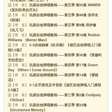
玩易吉他弹唱教程——第五季 第55集 WANDS
【博
客】
《直到世界的尽头》
玩易吉他弹唱教程——第五季 第48集 张学友
【博
客】
《祝福》
玩易吉他弹唱教程——第五季 第9集 郑伊健
【博
客】
《虫儿飞》
玩易吉他弹唱教程——第五季 第18集 Robbie
【博
客】
Williams 《Better Man》
3-3吉他独奏《欢乐颂》【福艺吉他弹唱入门课
【博
客】
程2.0版】
玩易吉他弹唱教程——第四季 第30集 《穿越时
【博
客】
空的思念》
玩易吉他弹唱教程——第四季 第17集 Green
【博
客】
Day 《When I Come Around》
玩易吉他弹唱教程——第四季 第14集 《雪绒
【博
客】
花》
3-1左手按弦及半音阶【福艺吉他弹唱入门课程
【博
客】
2.0版】
玩易吉他弹唱教程——第三季 第2集 Coldpaly
【博
客】
《Yellow》
玩易吉他弹唱教程——第五季 第23集
【博
客】
《Unchained Melody》