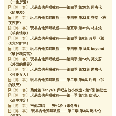
《一生所爱》
玩易吉他弹唱教程——第四季 第28集 周杰伦
【博
客】
《简单爱》
玩易吉他弹唱教程——第四季 第23集 齐秦 《夜
【博
客】
夜夜夜》
玩易吉他弹唱教程——第五季 第32集 林志炫
【博
客】
《单身情歌》
玩易吉他弹唱教程——第四季 第6集 蔡琴 《被
【博
客】
遗忘的时光》
玩易吉他弹唱教程——第四季 第18集 beyond
【博
客】
《谁伴我闯荡》
玩易吉他弹唱教程——第四季 第24集 莫文蔚
【博
客】
《外面的世界》
玩易吉他弹唱教程——第四季 第32集 周杰伦
【博
客】
《可爱女人》
玩易吉他弹唱教程——第二季 第9集 许巍 《我
【博
客】
的秋天》
蔡健雅 Tanya's 弹吧吉他小教室 - 第1课 换把位
【博
客】
玩易吉他弹唱教程——第一季 第1集 庾澄庆
【博
客】
《命中注定》
吉他弹唱——安和桥（宋冬野）
【博
客】
玩易吉他弹唱教程——第二季 第3集 周杰伦
【博
客】
《稻香》