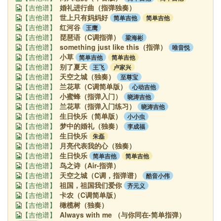
婚礼进行曲（指弹独奏）
【吉他谱】
世上只有妈妈好
简单吉他
简单吉他
【吉他谱】
红河谷
王鹰
【吉他谱】
琵琶语（C调指弹）
梁海彬
【吉他谱】
something just like this（指弹）
唯音悦
【吉他谱】
小草
简单吉他
简单吉他
【吉他谱】
别了夏天
王飞
卢家兴
【吉他谱】
天空之城（独奏）
至尊宝
【吉他谱】
兰花草（C调简单版）
心动吉他
【吉他谱】
小蜜蜂（指弹入门）
晓涛吉他
【吉他谱】
兰花草（指弹入门练习）
晓涛吉他
【吉他谱】
生日快乐（简单版）
小小虫
【吉他谱】
梦中的婚礼（独奏）
李成福
【吉他谱】
生日快乐
朱磊
【吉他谱】
月亮代表我的心（独奏）
【吉他谱】
生日快乐
简单吉他
简单吉他
【吉他谱】
鸟之诗（Air-指弹）
【吉他谱】
天空之城（C调，指弹谱）
酷音小伟
【吉他谱】
祖国，祖国我们爱你
齐元义
【吉他谱】
卡农（C调简单版）
【吉他谱】
橄榄树（独奏）
【吉他谱】
Always with me （与你同在-简单指弹）
【吉他谱】