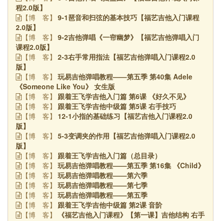
程2.0版】
9-1琶音和扫弦的基本技巧【福艺吉他入门课程
【博
客】
2.0版】
9-2吉他弹唱《一帘幽梦》【福艺吉他弹唱入门
【博
客】
课程2.0版】
2-3右手常用指法【福艺吉他弹唱入门课程2.0
【博
客】
版】
玩易吉他弹唱教程——第五季 第40集 Adele
【博
客】
《Someone Like You》 女生版
跟着王飞学吉他入门篇 第6课 《好久不见》
【博
客】
跟着王飞学吉他中级篇 第5课 右手技巧
【博
客】
12-1小指的基础练习【福艺吉他入门课程2.0
【博
客】
版】
5-3变调夹的作用【福艺吉他弹唱入门课程2.0
【博
客】
版】
跟着王飞学吉他入门篇（总目录）
【博
客】
玩易吉他弹唱教程——第五季 第16集 《Child》
【博
客】
玩易吉他弹唱教程——第六季
【博
客】
玩易吉他弹唱教程——第七季
【博
客】
玩易吉他弹唱教程——第五季
【博
客】
跟着王飞学吉他中级篇 第2课 音阶
【博
客】
《福艺吉他入门课程》【第一课】吉他结构 右手
【博
客】