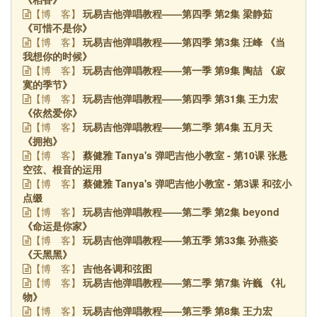
玩易吉他弹唱教程——第四季 第2集 梁静茹
【博
客】
《可惜不是你》
玩易吉他弹唱教程——第四季 第3集 汪峰 《当
【博
客】
我想你的时候》
玩易吉他弹唱教程——第一季 第9集 陶喆 《寂
【博
客】
寞的季节》
玩易吉他弹唱教程——第四季 第31集 王力宏
【博
客】
《依然爱你》
玩易吉他弹唱教程——第二季 第4集 五月天
【博
客】
《拥抱》
蔡健雅 Tanya's 弹吧吉他小教室 - 第10课 张悬
【博
客】
空弦、根音的运用
蔡健雅 Tanya's 弹吧吉他小教室 - 第3课 和弦小
【博
客】
点缀
玩易吉他弹唱教程——第二季 第2集 beyond
【博
客】
《命运是你家》
玩易吉他弹唱教程——第五季 第33集 孙燕姿
【博
客】
《天黑黑》
吉他各调和弦图
【博
客】
玩易吉他弹唱教程——第二季 第7集 许巍 《礼
【博
客】
物》
玩易吉他弹唱教程——第三季 第8集 王力宏
【博
客】