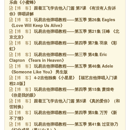
乐曲《小蜜蜂》
跟着王飞学吉他入门篇 第7课 《有没有人告诉
【博
客】
你》弹唱讲解
玩易吉他弹唱教程——第五季 第26集 Eagles
【博
客】
《Love Will Keep Us Alive》
玩易吉他弹唱教程——第五季 第21集 汪峰 《北
【博
客】
京北京》
玩易吉他弹唱教程——第四季 第7集 羽泉 《彩
【博
客】
虹》
玩易吉他弹唱教程——第三季 第4集 Eric
【博
客】
Clapton 《Tears in Heaven》
玩易吉他弹唱教程——第五季 第46集 Adele
【博
客】
《Someone Like You》 男生版
4-2吉他独奏《小星星》【福艺吉他弹唱入门课
【博
客】
程2.0版】
玩易吉他弹唱教程——第四季 第15集 萧煌奇
【博
客】
《你是我的眼》
跟着王飞学吉他入门篇 第5课 《真的爱你》（和
【博
客】
弦转换）
玩易吉他弹唱教程——第四季 第5集 万芳 《新
【博
客】
不了情》
玩易吉他弹唱教程——第五季 第41集 过亚弥乃
【博
客】
《幻化成风（風になる）》