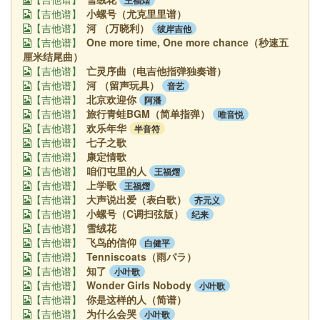
小螺号（尤克里里谱）
【吉他谱】
河 （万晓利）
彼岸吉他
【吉他谱】
One more time, One more chance（秒速五
【吉他谱】
厘米结尾曲）
亡灵序曲（电吉他指弹独奏谱）
【吉他谱】
河 （留声玩具）
音艺
【吉他谱】
北京欢迎你
阿潘
【吉他谱】
旅行青蛙BGM（简单指弹）
唯音悦
【吉他谱】
欢乐年华
半音符
【吉他谱】
七子之歌
【吉他谱】
康定情歌
【吉他谱】
咱们屯里的人
王福熠
【吉他谱】
上学歌
王福熠
【吉他谱】
大声说出爱（表白歌）
齐元义
【吉他谱】
小螺号（C调扫弦版）
纪来
【吉他谱】
雪绒花
【吉他谱】
飞鸟的信仰
白健平
【吉他谱】
Tenniscoats（雨パラ）
【吉他谱】
知了
小叶歌
【吉他谱】
Wonder Girls Nobody
小叶歌
【吉他谱】
你是这样的人（简谱）
【吉他谱】
为什么会哭
小叶歌
【吉他谱】