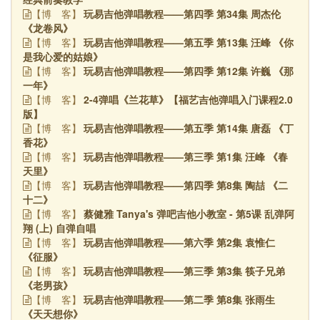
玩易吉他弹唱教程——第四季 第34集 周杰伦
【博
客】
《龙卷风》
玩易吉他弹唱教程——第五季 第13集 汪峰 《你
【博
客】
是我心爱的姑娘》
玩易吉他弹唱教程——第四季 第12集 许巍 《那
【博
客】
一年》
2-4弹唱《兰花草》【福艺吉他弹唱入门课程2.0
【博
客】
版】
玩易吉他弹唱教程——第五季 第14集 唐磊 《丁
【博
客】
香花》
玩易吉他弹唱教程——第三季 第1集 汪峰 《春
【博
客】
天里》
玩易吉他弹唱教程——第四季 第8集 陶喆 《二
【博
客】
十二》
蔡健雅 Tanya's 弹吧吉他小教室 - 第5课 乱弹阿
【博
客】
翔 (上) 自弹自唱
玩易吉他弹唱教程——第六季 第2集 袁惟仁
【博
客】
《征服》
玩易吉他弹唱教程——第三季 第3集 筷子兄弟
【博
客】
《老男孩》
玩易吉他弹唱教程——第二季 第8集 张雨生
【博
客】
《天天想你》