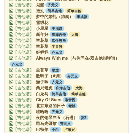
划船
齐元义
【吉他谱】
送别
简单吉他
简单吉他
【吉他谱】
梦中的婚礼（独奏）
李成福
【吉他谱】
雪绒花
【吉他谱】
小星星
王福熠
【吉他谱】
新年好
庆海吉他
大海
【吉他谱】
兰花草
喀什怒放
【吉他谱】
兰花草
半音符
【吉他谱】
好妈妈
齐元义
【吉他谱】
Always With me（与你同在-双吉他指弹谱）
【吉他谱】
齐元义
兰花草
覃放
【吉他谱】
数鸭子（A调）
齐元义
【吉他谱】
游子吟
齐元义
【吉他谱】
两只老虎
庆海吉他
大海
【吉他谱】
白龙马
简单吉他
简单吉他
【吉他谱】
City Of Stars
唯音悦
【吉他谱】
北京东路的日子
老姚
【吉他谱】
哇哈哈
齐元义
【吉他谱】
夜的钢琴曲五（石进）
哓Z
【吉他谱】
司马光砸缸
齐元义
【吉他谱】
巴特尔
小白
卢家兴
【吉他谱】