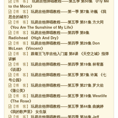
玩易吉他弹唱教程——第五季 第50集 《Fly Me
【博
客】
to the Moon》
玩易吉他弹唱教程——第一季 第7集 许巍 《我
【博
客】
思念的城市》
玩易吉他弹唱教程——第五季 第51集 方大同
【博
客】
《You Are The Sunshine of My Life》
玩易吉他弹唱教程——第四季 第9集
【博
客】
Radiohead 《High And Dry》
玩易吉他弹唱教程——第四季 第29集 Don
【博
客】
McLean 《Vincent》
跟着王飞学吉他入门篇 第8课 《天空之城》指弹
【博
客】
讲解
玩易吉他弹唱教程——第四季 第19集 林宥嘉
【博
客】
《说谎》
玩易吉他弹唱教程——第五季 第7集 许嵩 《七
【博
客】
号公园》
玩易吉他弹唱教程——第五季 第27集 罗大佑
【博
客】
《蒲公英》
玩易吉他弹唱教程——第五季 第19集 Westlife
【博
客】
《The Rose》
玩易吉他弹唱教程——第五季 第44集 曲婉婷
【博
客】
《我的歌声里》 女生版
玩易吉他弹唱教程——第四季 第36集 Jeff
【博
客】