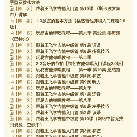
手型及拨弦方法
跟着王飞学吉他入门篇 第10课 《斯卡波罗集
【博
客】
市》讲解
1-3拨弦的基本方法【福艺吉他弹唱入门课程2.0
【博
客】
版】
玩易吉他弹唱教程——第六季 第22集 姜海涛
【博
客】
《巴特尔》
跟着王飞学吉他中级篇 第1课 识谱
【博
客】
跟着王飞学吉他中级篇 第8课 指弹技巧
【博
客】
玩易吉他弹唱教程——第二季
【博
客】
2-2音乐的节拍【福艺吉他弹唱入门课程2.0版】
【博
客】
玩易吉他弹唱教程——第一季 第10集 总结篇
【博
客】
跟着王飞学吉他中级篇 第4课 和弦
【博
客】
跟着王飞学吉他中级篇 第9课 听力
【博
客】
玩易吉他弹唱教程——第九季
【博
客】
跟着王飞学吉他中级篇 第7课 泛音
【博
客】
玩易吉他弹唱教程——第八季
【博
客】
跟着王飞学吉他中级篇 第6课 左手技巧
【博
客】
跟着王飞学吉他入门篇 第2课 识谱
【博
客】
跟着王飞学吉他中级篇 第10课（网络中暂无找
【博
客】
到资源，空缺中）
跟着王飞学吉他入门篇 第3课 和弦
【博
客】
跟着王飞学吉他中级篇（目录汇总）
【博
客】