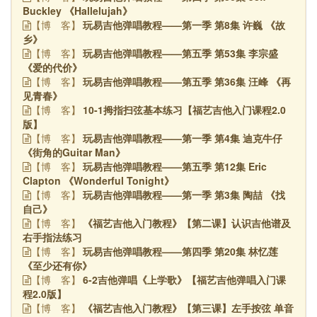
Buckley 《Hallelujah》
玩易吉他弹唱教程——第一季 第8集 许巍 《故
【博
客】
乡》
玩易吉他弹唱教程——第五季 第53集 李宗盛
【博
客】
《爱的代价》
玩易吉他弹唱教程——第五季 第36集 汪峰 《再
【博
客】
见青春》
10-1拇指扫弦基本练习【福艺吉他入门课程2.0
【博
客】
版】
玩易吉他弹唱教程——第一季 第4集 迪克牛仔
【博
客】
《街角的Guitar Man》
玩易吉他弹唱教程——第五季 第12集 Eric
【博
客】
Clapton 《Wonderful Tonight》
玩易吉他弹唱教程——第一季 第3集 陶喆 《找
【博
客】
自己》
《福艺吉他入门教程》【第二课】认识吉他谱及
【博
客】
右手指法练习
玩易吉他弹唱教程——第四季 第20集 林忆莲
【博
客】
《至少还有你》
6-2吉他弹唱《上学歌》【福艺吉他弹唱入门课
【博
客】
程2.0版】
《福艺吉他入门教程》【第三课】左手按弦 单音
【博
客】