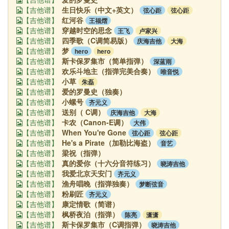
生日快乐（中文+英文）
弦心距
弦心距
【吉他谱】
红河谷
王福熠
【吉他谱】
穿越时空的思念
王飞
卢家兴
【吉他谱】
四季歌（C调简易版）
庆海吉他
大海
【吉他谱】
梦
hero
hero
【吉他谱】
斯卡保罗集市（简单指弹）
深蓝雨
【吉他谱】
欢乐斗地主（指弹完美合奏）
唯音悦
【吉他谱】
小草
朱磊
【吉他谱】
爱的罗曼史（独奏）
【吉他谱】
小螺号
齐元义
【吉他谱】
送别（ C调）
庆海吉他
大海
【吉他谱】
卡农（Canon-E调）
大伟
【吉他谱】
When You're Gone
弦心距
弦心距
【吉他谱】
He's a Pirate（加勒比海盗）
音艺
【吉他谱】
梁祝（指弹）
【吉他谱】
真的爱你（十六分音符练习）
晓涛吉他
【吉他谱】
我爱北京天安门
齐元义
【吉他谱】
渔舟唱晚（指弹独奏）
梦断弦音
【吉他谱】
粉刷匠
齐元义
【吉他谱】
康定情歌（简谱）
【吉他谱】
枫桥夜泊（指弹）
陈亮
潇潇
【吉他谱】
斯卡保罗集市（C调指弹）
晓涛吉他
【吉他谱】