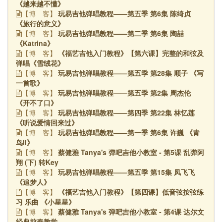
《越来越不懂》
玩易吉他弹唱教程——第五季 第6集 陈绮贞
【博
客】
《旅行的意义》
玩易吉他弹唱教程——第二季 第6集 陶喆
【博
客】
《Katrina》
《福艺吉他入门教程》【第六课】完整的和弦及
【博
客】
弹唱《雪绒花》
玩易吉他弹唱教程——第五季 第28集 顺子 《写
【博
客】
一首歌》
玩易吉他弹唱教程——第五季 第2集 周杰伦
【博
客】
《开不了口》
玩易吉他弹唱教程——第四季 第22集 林忆莲
【博
客】
《听说爱情回来过》
玩易吉他弹唱教程——第一季 第6集 许巍 《青
【博
客】
鸟II》
蔡健雅 Tanya's 弹吧吉他小教室 - 第5课 乱弹阿
【博
客】
翔 (下) 转Key
玩易吉他弹唱教程——第五季 第15集 凤飞飞
【博
客】
《追梦人》
《福艺吉他入门教程》【第四课】低音弦按弦练
【博
客】
习 乐曲 《小星星》
蔡健雅 Tanya's 弹吧吉他小教室 - 第4课 达尔文
【博
客】
经典前奏教学