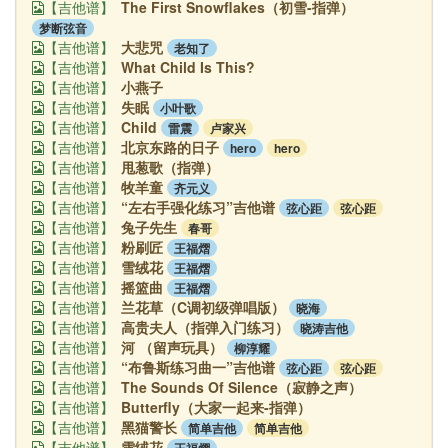
The First Snowflakes（初雪-指弹）
【吉他谱】
梦断弦音
大悲咒
老知了
【吉他谱】
What Child Is This?
【吉他谱】
小燕子
【吉他谱】
失眠
小叶歌
【吉他谱】
Child
雷震
卢家兴
【吉他谱】
北京东路的日子
hero
hero
【吉他谱】
甩葱歌（指弹）
【吉他谱】
牧羊童
齐元义
【吉他谱】
“左右手强化练习”吉他谱
弦心距
弦心距
【吉他谱】
兔子先生
春哥
【吉他谱】
粉刷匠
王福熠
【吉他谱】
雪绒花
王福熠
【吉他谱】
摇篮曲
王福熠
【吉他谱】
兰花草（C调初级弹唱版）
晓海
【吉他谱】
高贵夫人（指弹入门练习）
晓涛吉他
【吉他谱】
河 （留声玩具）
柳淳耀
【吉他谱】
“布鲁斯练习曲一”吉他谱
弦心距
弦心距
【吉他谱】
The Sounds Of Silence（寂静之声）
【吉他谱】
Butterfly（大家一起来-指弹）
【吉他谱】
黑猫警长
简单吉他
简单吉他
【吉他谱】
雪绒花
王福熠
【吉他谱】