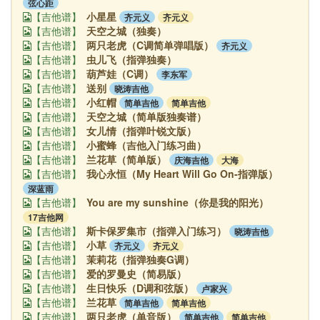
弦心距
小星星
齐元义
齐元义
【吉他谱】
天空之城（独奏）
【吉他谱】
两只老虎（C调简单弹唱版）
齐元义
【吉他谱】
虫儿飞（指弹独奏）
【吉他谱】
葫芦娃（C调）
李东军
【吉他谱】
送别
晓涛吉他
【吉他谱】
小红帽
简单吉他
简单吉他
【吉他谱】
天空之城（简单版独奏谱）
【吉他谱】
女儿情（指弹叶锐文版）
【吉他谱】
小蜜蜂（吉他入门练习曲）
【吉他谱】
兰花草（简单版）
庆海吉他
大海
【吉他谱】
我心永恒（My Heart Will Go On-指弹版）
【吉他谱】
深蓝雨
You are my sunshine（你是我的阳光）
【吉他谱】
17吉他网
斯卡保罗集市（指弹入门练习）
晓涛吉他
【吉他谱】
小草
齐元义
齐元义
【吉他谱】
茉莉花（指弹独奏G调）
【吉他谱】
爱的罗曼史（简易版）
【吉他谱】
生日快乐（D调和弦版）
卢家兴
【吉他谱】
兰花草
简单吉他
简单吉他
【吉他谱】
两只老虎（单音版）
简单吉他
简单吉他
【吉他谱】