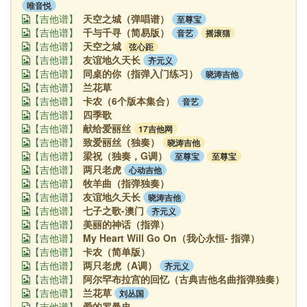
唯音悦
天空之城（弹唱谱）
至尊宝
【吉他谱】
千与千寻（简易版）
音艺
摇滚猫
【吉他谱】
天空之城
弦心距
【吉他谱】
友谊地久天长
齐元义
【吉他谱】
同桌的你（指弹入门练习）
晓涛吉他
【吉他谱】
兰花草
【吉他谱】
卡农（6个版本集合）
音艺
【吉他谱】
四季歌
【吉他谱】
献给爱丽丝
17吉他网
【吉他谱】
致爱丽丝（独奏）
晓涛吉他
【吉他谱】
梁祝（独奏，G调）
至尊宝
至尊宝
【吉他谱】
两只老虎
心动吉他
【吉他谱】
牧羊曲（指弹独奏）
【吉他谱】
友谊地久天长
晓涛吉他
【吉他谱】
七子之歌-澳门
齐元义
【吉他谱】
美丽的神话（指弹）
【吉他谱】
My Heart Will Go On（我心永恒- 指弹）
【吉他谱】
卡农（简单版）
【吉他谱】
两只老虎（A调）
齐元义
【吉他谱】
阿尔罕布拉宫的回忆（古典吉他名曲指弹独奏）
【吉他谱】
兰花草
刘丛国
【吉他谱】
爱的罗曼史
【吉他谱】