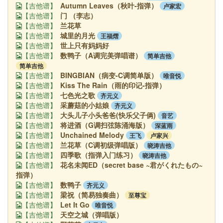
Autumn Leaves（秋叶-指弹）
卢家宏
【吉他谱】
门 （李志）
【吉他谱】
兰花草
【吉他谱】
城里的月光
王福熠
【吉他谱】
世上只有妈妈好
【吉他谱】
数鸭子（A调完美弹唱谱）
简单吉他
【吉他谱】
简单吉他
BINGBIAN（病变-C调简单版）
唯音悦
【吉他谱】
Kiss The Rain（雨的印记-指弹）
【吉他谱】
七色光之歌
齐元义
【吉他谱】
采蘑菇的小姑娘
齐元义
【吉他谱】
大头儿子小头爸爸(快乐父子俩)
音艺
【吉他谱】
将进酒（G调扫弦陈涌海版）
深蓝雨
【吉他谱】
Unchained Melody
王飞
卢家兴
【吉他谱】
兰花草（C调初级弹唱版）
晓涛吉他
【吉他谱】
四季歌（指弹入门练习）
晓涛吉他
【吉他谱】
花名未闻ED（secret base ~君がくれたもの~
【吉他谱】
指弹）
数鸭子
齐元义
【吉他谱】
梁祝（简易独奏曲）
至尊宝
【吉他谱】
Let It Go
唯音悦
【吉他谱】
天空之城（弹唱版）
【吉他谱】