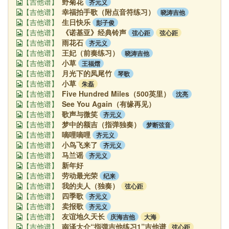
野菊花
齐元义
【吉他谱】
幸福拍手歌（附点音符练习）
晓涛吉他
【吉他谱】
生日快乐
彭子俊
【吉他谱】
《诺基亚》经典铃声
弦心距
弦心距
【吉他谱】
雨花石
齐元义
【吉他谱】
王妃（前奏练习）
晓涛吉他
【吉他谱】
小草
王福熠
【吉他谱】
月光下的凤尾竹
琴歌
【吉他谱】
小草
朱磊
【吉他谱】
Five Hundred Miles（500英里）
沈亮
【吉他谱】
See You Again（有缘再见）
【吉他谱】
歌声与微笑
齐元义
【吉他谱】
梦中的额吉（指弹独奏）
梦断弦音
【吉他谱】
嘀哩嘀哩
齐元义
【吉他谱】
小鸟飞来了
齐元义
【吉他谱】
马兰谣
齐元义
【吉他谱】
新年好
【吉他谱】
劳动最光荣
纪来
【吉他谱】
我的夫人（独奏）
弦心距
【吉他谱】
四季歌
齐元义
【吉他谱】
卖报歌
齐元义
【吉他谱】
友谊地久天长
庆海吉他
大海
【吉他谱】
南泽大介“指弹吉他练习1”吉他谱
弦心距
【吉他谱】