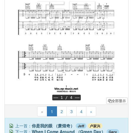
—— 1 / 4 ——
全部显示
«
1
2
3
4
»
上一首：
你是我的眼 （萧煌奇）
Jeff
卢家兴
下一首：
When I Come Around （Green Day）
Gary