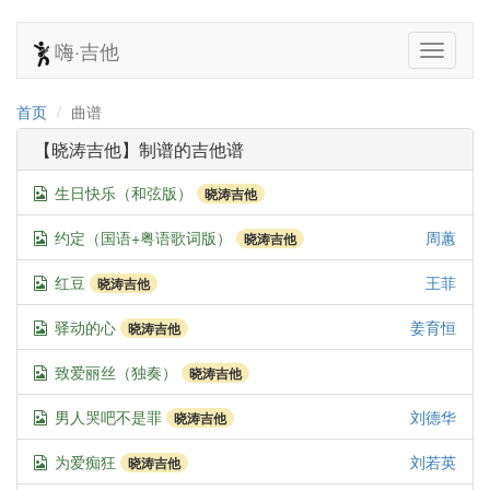
嗨·吉他
首页
曲谱
【晓涛吉他】制谱的吉他谱
生日快乐（和弦版）
晓涛吉他
约定（国语+粤语歌词版）
周蕙
晓涛吉他
红豆
王菲
晓涛吉他
驿动的心
姜育恒
晓涛吉他
致爱丽丝（独奏）
晓涛吉他
男人哭吧不是罪
刘德华
晓涛吉他
为爱痴狂
刘若英
晓涛吉他