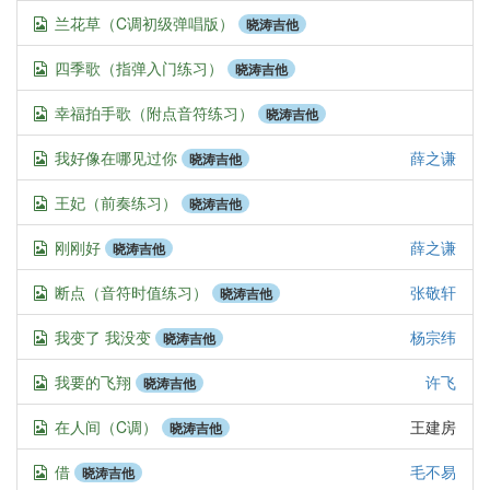
兰花草（C调初级弹唱版）
晓涛吉他
四季歌（指弹入门练习）
晓涛吉他
幸福拍手歌（附点音符练习）
晓涛吉他
我好像在哪见过你
薛之谦
晓涛吉他
王妃（前奏练习）
晓涛吉他
刚刚好
薛之谦
晓涛吉他
断点（音符时值练习）
张敬轩
晓涛吉他
我变了 我没变
杨宗纬
晓涛吉他
我要的飞翔
许飞
晓涛吉他
在人间（C调）
王建房
晓涛吉他
借
毛不易
晓涛吉他