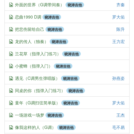
外面的世界（G调带间奏）
齐秦
晓涛吉他
恋曲1990 D调
罗大佑
晓涛吉他
把悲伤留给自己
陈升
晓涛吉他
龙的传人（独奏）
王力宏
晓涛吉他
兰花草（指弹入门练习）
晓涛吉他
小蜜蜂（指弹入门）
晓涛吉他
遇见（C调男生弹唱版）
孙燕姿
晓涛吉他
同桌的你（指弹入门练习）
晓涛吉他
童年（G调扫弦简单版）
罗大佑
晓涛吉他
一场游戏一场梦
王杰
晓涛吉他
像我这样的人（G调）
毛不易
晓涛吉他