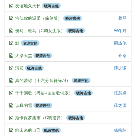
友谊地久天长
晓涛吉他
恰似你的温柔（简单版）
蔡琴
晓涛吉他
斑马，斑马（C调女生版）
宋冬野
晓涛吉他
默
周杰伦
晓涛吉他
火柴天堂
齐秦
晓涛吉他
演员
薛之谦
晓涛吉他
真的爱你（十六分音符练习）
晓涛吉他
千千阙歌（粤语+国语歌词版）
陈慧娴
晓涛吉他
认真的雪
薛之谦
晓涛吉他
斯卡保罗集市（C调指弹）
晓涛吉他
给未来的自己
杨宗纬
晓涛吉他