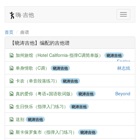
嗨·吉他
首页
曲谱
【晓涛吉他】编配的吉他谱
加州旅馆（Hotel California-指弹C调简单版）
晓涛吉他
Eagles
单身情歌（C调）
林志炫
晓涛吉他
卡农（单音段落练习）
晓涛吉他
真的爱你（粤语+国语歌词版）
Beyond
晓涛吉他
生日快乐（指弹入门练习）
晓涛吉他
送别
晓涛吉他
斯卡保罗集市（指弹入门练习）
晓涛吉他